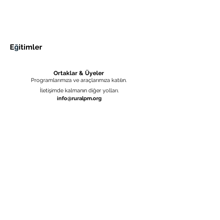
ğ
E
itimler
Ortaklar & Üyeler
Programlarımıza ve araçlarımıza katılın.
İletişimde kalmanın diğer yolları.
info@ruralpm.org