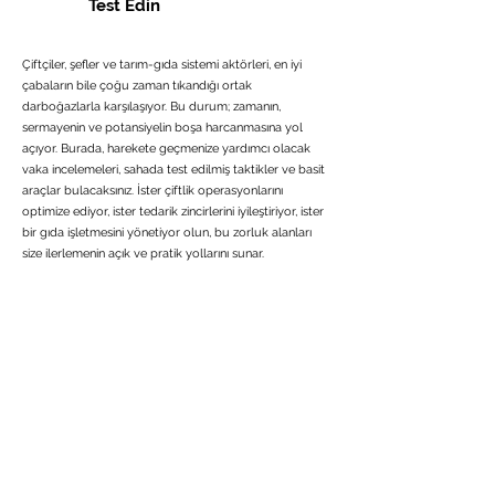
Test Edin
Çiftçiler, şefler ve tarım-gıda sistemi aktörleri, en iyi
çabaların bile çoğu zaman tıkandığı ortak
darboğazlarla karşılaşıyor. Bu durum; zamanın,
sermayenin ve potansiyelin boşa harcanmasına yol
açıyor. Burada, harekete geçmenize yardımcı olacak
vaka incelemeleri, sahada test edilmiş taktikler ve basit
araçlar bulacaksınız. İster çiftlik operasyonlarını
optimize ediyor, ister tedarik zincirlerini iyileştiriyor, ister
bir gıda işletmesini yönetiyor olun, bu zorluk alanları
size ilerlemenin açık ve pratik yollarını sunar.
Funding and Policy
Economic and Markets
Mindset and Operations
Climate Volatility
Value and Supply Chain
Accessible
Economic
Future
Climate
Modern
Funding
Viability
Ready
Adaptation
Supply
&
and
Operations
&
&
Enabling
Fair
and
Ecological
Value
Policy
Markets
Knowledge
Health
Chains