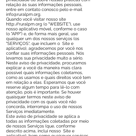
relação às suas informações pessoais,
entre em contato conosco pelo e-mail
info@ruralpm.org
.
Quando você visitar nosso site
http://ruralpm.org
(o "WEBSITE"), use
nosso aplicativo móvel, conforme o caso
(o "APP") e, de forma mais geral, use
qualquer um dos nossos serviços (os
"SERVIÇOS", que incluem o
Site e
aplicativo), agradecemos por você nos
confiar suas informações pessoais. Nós
levamos sua privacidade muito a sério.
Neste aviso de privacidade, procuramos
explicar a você da maneira mais clara
possível quais informações coletamos,
como as usamos e quais direitos você tem
em relação a elas. Esperamos que você
reserve algum tempo para lê-lo com
atenção, pois é importante. Se houver
quaisquer termos neste aviso de
privacidade com os quais você não
concorda, interrompa o uso de nossos
Serviços imediatamente.
Este aviso de privacidade se aplica a
todas as informações coletadas por meio
de nossos Serviços (que, conforme
descrito acima, inclui nosso
Site e
aplicativo), bem como quaisquer serviços,