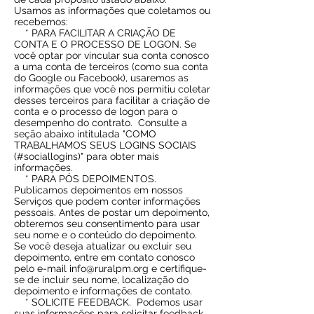
Usamos as informações que coletamos ou
recebemos:
* PARA FACILITAR A CRIAÇÃO DE
CONTA E O PROCESSO DE LOGON. Se
você optar por vincular sua conta conosco
a uma conta de terceiros (como sua conta
do Google ou Facebook), usaremos as
informações que você nos permitiu coletar
desses terceiros para facilitar a criação de
conta e o processo de logon para o
desempenho do contrato.
Consulte a
seção abaixo intitulada "COMO
TRABALHAMOS SEUS LOGINS SOCIAIS
(#sociallogins)" para obter mais
informações.
* PARA PÓS DEPOIMENTOS.
Publicamos depoimentos em nossos
Serviços que podem conter informações
pessoais. Antes de postar um depoimento,
obteremos seu consentimento para usar
seu nome e o conteúdo do depoimento.
Se você deseja atualizar ou excluir seu
depoimento, entre em contato conosco
pelo e-mail
info@ruralpm.org
e certifique-
se de incluir seu nome, localização do
depoimento e informações de contato.
* SOLICITE FEEDBACK.
Podemos usar
suas informações para solicitar feedback