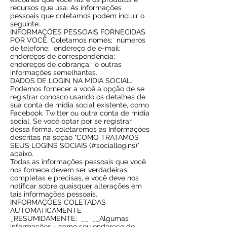
recursos que usa. As informações
pessoais que coletamos podem incluir o
seguinte:
INFORMAÇÕES PESSOAIS FORNECIDAS
POR VOCÊ. Coletamos nomes;
números
de telefone;
endereço de e-mail;
endereços de correspondência;
endereços de cobrança;
e outras
informações semelhantes.
DADOS DE LOGIN NA MÍDIA SOCIAL.
Podemos fornecer a você a opção de se
registrar conosco usando os detalhes de
sua conta de mídia social existente, como
Facebook, Twitter ou outra conta de mídia
social. Se você optar por se registrar
dessa forma, coletaremos as Informações
descritas na seção "COMO TRATAMOS
SEUS LOGINS SOCIAIS (#sociallogins)"
abaixo.
Todas as informações pessoais que você
nos fornece devem ser verdadeiras,
completas e precisas, e você deve nos
notificar sobre quaisquer alterações em
tais informações pessoais.
INFORMAÇÕES COLETADAS
AUTOMATICAMENTE
_RESUMIDAMENTE:
__
__Algumas
informações - como seu endereço de