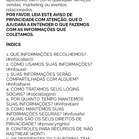
vendas, marketing ou eventos
relacionados.
POR FAVOR, LEIA ESTE AVISO DE
PRIVACIDADE COM ATENÇÃO, QUE O
AJUDARÁ A ENTENDER O QUE FAZEMOS
COM AS INFORMAÇÕES QUE
COLETAMOS.
ÍNDICE
1. QUE INFORMAÇÕES RECOLHEMOS?
(#infocollect)
2. COMO USAMOS SUAS INFORMAÇÕES?
(#infouse)
3. SUAS INFORMAÇÕES SERÃO
COMPARTILHADAS COM ALGUEM?
(#infoshare)
4. COMO TRATAMOS SEUS LOGINS
SOCIAIS? (#sociallogins)
5. POR QUANTO TEMPO MANTEMOS
SUAS INFORMAÇÕES? (#inforetain)
6. COMO MANTEMOS SUAS
INFORMAÇÕES SEGURAS? (#infosafe)
7. QUAIS SÃO OS SEUS DIREITOS DE
PRIVACIDADE? (#privacyrights)
8. CONTROLES PARA RECURSOS DE NÃO
RASTREAR (#DNT)
9. OS RESIDENTES DA CALIFÓRNIA TÊM