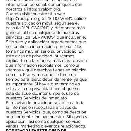
información personal, comuníquese con
nosotros a
info@ruralpm.org
.
Cuando visite nuestro sitio web
http://ruralpm.org
(el "SITIO WEB"), utilice
nuestra aplicación móvil, según sea el
caso (la "APLICACIÓN") y, de manera más
general, utilice cualquiera de nuestros
servicios (los "SERVICIOS", que incluyen el
Sitio web y aplicación), agradecemos que
nos confíe su información personal. Nos
tomamos muy en serio su privacidad. En
este aviso de privacidad, buscamos
explicarte de la manera más clara posible
qué información recopilamos, cómo la
usamos y qué derechos tienes en relación
con ella. Esperamos que se tome un
tiempo para leerlo detenidamente, ya que
es importante. Si hay algún término en
este aviso de privacidad con el que no
está de acuerdo, interrumpa el uso de
nuestros Servicios de inmediato.
Este aviso de privacidad se aplica a toda
la información recopilada a través de
nuestros Servicios (que, como se describe
anteriormente, incluye nuestro
Sitio web y
aplicación), así como cualquier servicio,
ventas, marketing o eventos relacionados.
POR FAVOR LEA ESTE AVISO DE