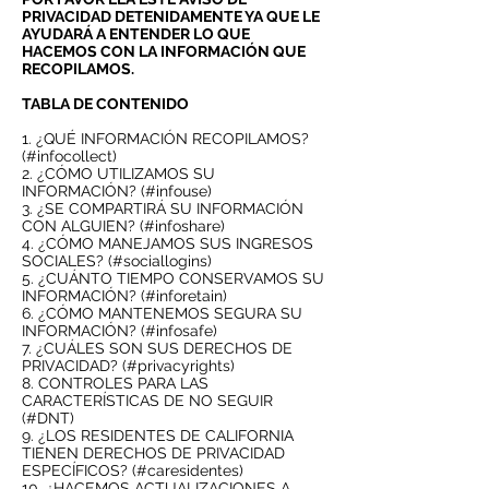
PRIVACIDAD DETENIDAMENTE YA QUE LE
AYUDARÁ A ENTENDER LO QUE
HACEMOS CON LA INFORMACIÓN QUE
RECOPILAMOS.
TABLA DE CONTENIDO
1. ¿QUÉ INFORMACIÓN RECOPILAMOS?
(#infocollect)
2. ¿CÓMO UTILIZAMOS SU
INFORMACIÓN? (#infouse)
3. ¿SE COMPARTIRÁ SU INFORMACIÓN
CON ALGUIEN? (#infoshare)
4. ¿CÓMO MANEJAMOS SUS INGRESOS
SOCIALES? (#sociallogins)
5. ¿CUÁNTO TIEMPO CONSERVAMOS SU
INFORMACIÓN? (#inforetain)
6. ¿CÓMO MANTENEMOS SEGURA SU
INFORMACIÓN? (#infosafe)
7. ¿CUÁLES SON SUS DERECHOS DE
PRIVACIDAD? (#privacyrights)
8. CONTROLES PARA LAS
CARACTERÍSTICAS DE NO SEGUIR
(#DNT)
9. ¿LOS RESIDENTES DE CALIFORNIA
TIENEN DERECHOS DE PRIVACIDAD
ESPECÍFICOS? (#caresidentes)
10. ¿HACEMOS ACTUALIZACIONES A