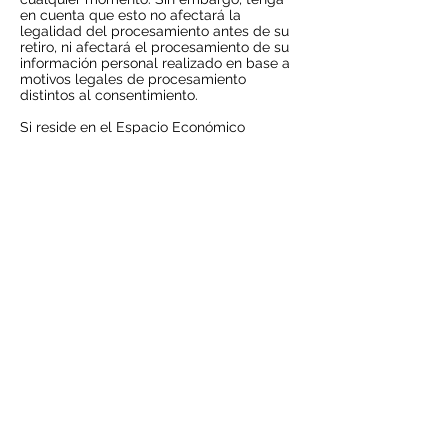
en cuenta que esto no afectará la
legalidad del procesamiento antes de su
retiro, ni afectará el procesamiento de su
información personal realizado en base a
motivos legales de procesamiento
distintos al consentimiento.
Si reside en el Espacio Económico
Europeo y cree que estamos procesando
ilegalmente su información personal,
también tiene derecho a presentar una
queja ante la autoridad supervisora de
protección de datos local. Puede
encontrar sus datos de contacto aquí:
http://ec.europa.eu/justice/data-
protection/bodies/authorities/index_en.ht
m.
Si reside en Suiza, los datos de contacto
de las autoridades de protección de datos
están disponibles aquí:
https://www.edoeb.admin.ch/edoeb/en/h
ome.html.
Si tiene preguntas o comentarios sobre
sus derechos de privacidad, puede
enviarnos un correo electrónico a
info@ruralpm.org
.
INFORMACIÓN DE LA CUENTA
Si en algún momento desea revisar o