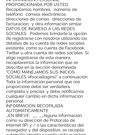
PROPORCIONADA POR USTED.
Recopilamos nombres;
números de
teléfono;
correos electrónicos;
direcciones de correo;
direcciones de
facturación;
y otra información similar.
DATOS DE INGRESO A LAS REDES
SOCIALES.
Podemos brindarle la opción
de registrarse con nosotros utilizando los
detalles de su cuenta de redes sociales
existente, como su cuenta de Facebook,
Twitter u otra cuenta de redes sociales. Si
elige registrarse de esta manera,
recopilaremos la información que se
describe en la sección denominada
"CÓMO MANEJAMOS SUS INICIOS
SOCIALES (#sociallogins)" a continuación.
Toda la información personal que nos
proporcione debe ser verdadera,
completa y precisa, y debe notificarnos
cualquier cambio en dicha información
personal.
INFORMACIÓN RECOPILADA
AUTOMÁTICAMENTE
_EN BREVE:
__
__Alguna información,
como su dirección de Protocolo de
Internet (IP) y / o las características del
navegador y del dispositivo, se recopila
automáticamente cuando visita nuestros